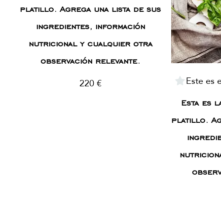
platillo. Agrega una lista de sus
ingredientes, información
nutricional y cualquier otra
observación relevante.
Este es e
220 €
Esta es l
platillo. A
ingredi
nutricion
observ