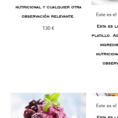
nutricional y cualquier otra
Este es el
observación relevante.
Esta es l
130 €
platillo. A
ingredi
nutricion
observ
Este es el
Esta es l