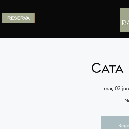
RESERVA
Cata
mar, 03 jun
No
Regis