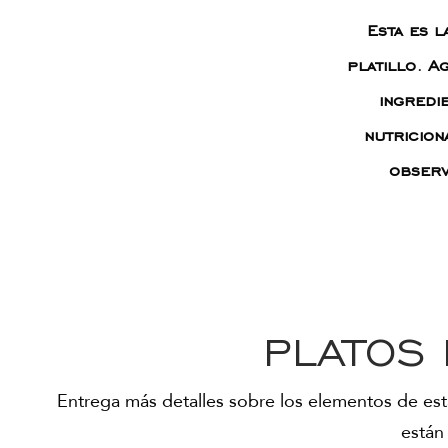
Esta es l
platillo. A
ingredi
nutricion
observ
PLATOS 
Entrega más detalles sobre los elementos de esta
están 