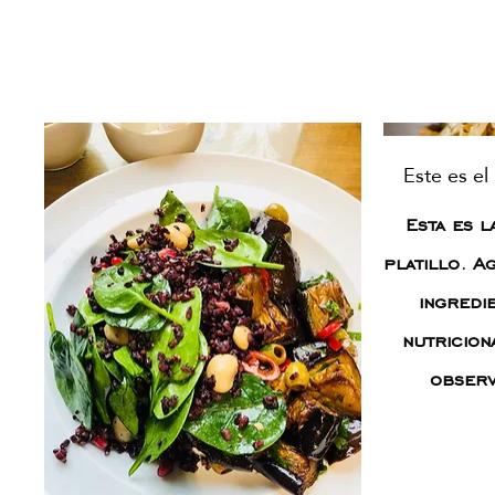
Este es el
Esta es l
platillo. A
ingredi
nutricion
observ